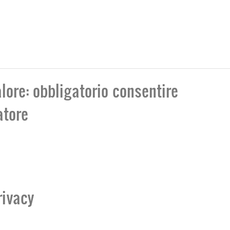
lore: obbligatorio consentire
atore
rivacy